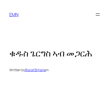
Skip
to
EMN
content
ቁዱስ ጌርግስ ኣብ መጋርሕ
Written by
Bisrat Brhane
in