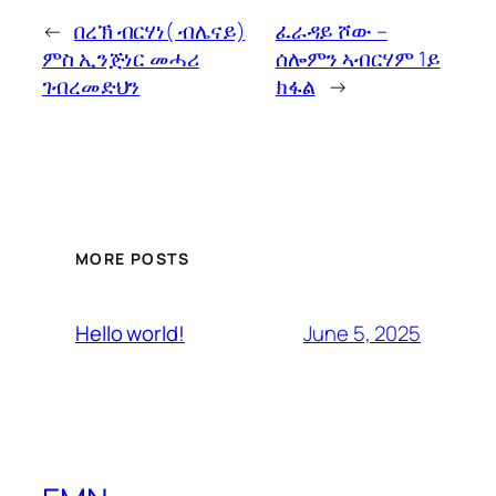
←
በረኽ ብርሃነ( ብሌናይ)
ፈራዳይ ሾው –
ምስ ኢንጅነር መሓሪ
ሰሎምን ኣብርሃም 1ይ
ገብረመድህን
ክፋል
→
MORE POSTS
June 5, 2025
Hello world!