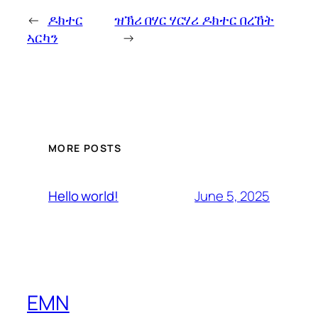
←
ዶክተር
ዝኽሪ በሃር ሃርሃሪ ዶክተር በረኸት
ኣርካን
→
MORE POSTS
June 5, 2025
Hello world!
EMN