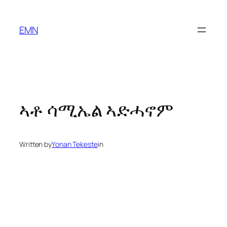
Skip
to
EMN
content
ኣቶ ሳሚኤል ኣድሓኖም
Written by
Yonan Tekeste
in